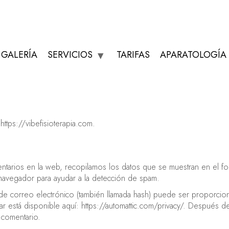
GALERÍA
SERVICIOS
TARIFAS
APARATOLOGÍA
https://vibefisioterapia.com.
ntarios en la web, recopilamos los datos que se muestran en el for
 navegador para ayudar a la detección de spam.
de correo electrónico (también llamada hash) puede ser proporcionad
tar está disponible aquí: https://automattic.com/privacy/. Después 
u comentario.