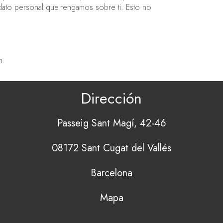
 dato personal que tengamos sobre ti. Esto no
m.
Dirección
Passeig Sant Magí, 42-46
08172 Sant Cugat del Vallés
Barcelona
Mapa