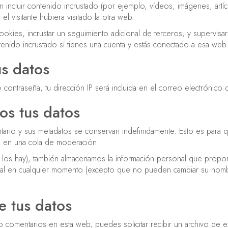
n incluir contenido incrustado (por ejemplo, vídeos, imágenes, artí
 visitante hubiera visitado la otra web.
cookies, incrustar un seguimiento adicional de terceros, y supervisa
ntenido incrustado si tienes una cuenta y estás conectado a esa web
s datos
de contraseña, tu dirección IP será incluida en el correo electrónico 
s tus datos
ntario y sus metadatos se conservan indefinidamente. Esto es par
s en una cola de moderación.
i los hay), también almacenamos la información personal que propor
onal en cualquier momento (excepto que no pueden cambiar su nomb
e tus datos
do comentarios en esta web, puedes solicitar recibir un archivo de