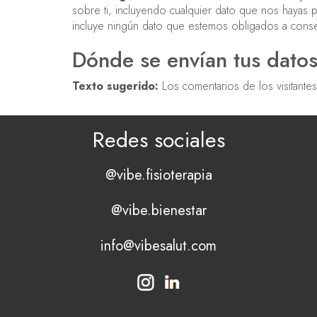
sobre ti, incluyendo cualquier dato que nos hayas 
incluye ningún dato que estemos obligados a conser
Dónde se envían tus dato
Texto sugerido:
Los comentarios de los visitante
Redes sociales
@vibe.fisioterapia
@vibe.bienestar
info@vibesalut.com