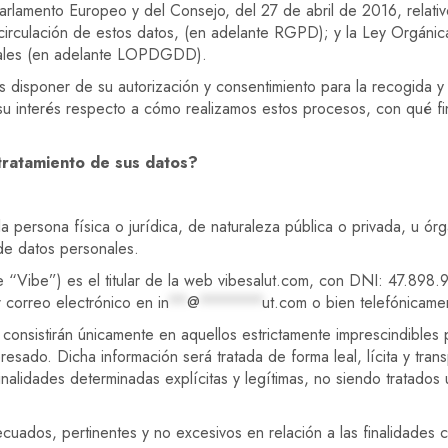
lamento Europeo y del Consejo, del 27 de abril de 2016, relativo
a circulación de estos datos, (en adelante RGPD); y la Ley Orgán
itales (en adelante LOPDGDD).
 disponer de su autorización y consentimiento para la recogida y 
 su interés respecto a cómo realizamos estos procesos, con qué f
tratamiento de sus datos?
 persona física o jurídica, de naturaleza pública o privada, u ór
 de datos personales.
“Vibe”) es el titular de la web vibesalut.com, con DNI: 47.898.
r correo electrónico en
in
**
@
*******
ut.com
o bien telefónicame
consistirán únicamente en aquellos estrictamente imprescindibles pa
eresado. Dicha información será tratada de forma leal, lícita y tra
inalidades determinadas explícitas y legítimas, no siendo tratado
uados, pertinentes y no excesivos en relación a las finalidades 