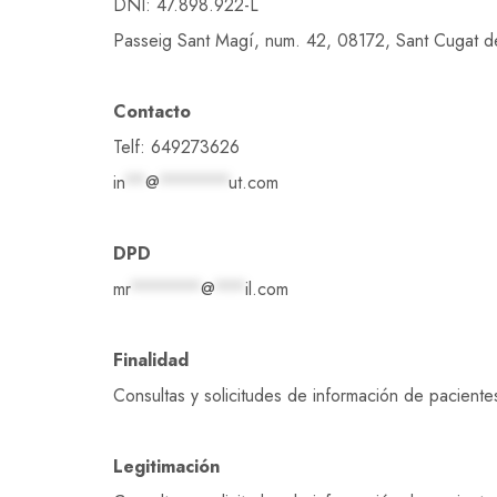
DNI: 47.898.922-L
Passeig Sant Magí, num. 42, 08172, Sant Cugat de
Contacto
Telf: 649273626
in
**
@
*******
ut.com
DPD
mr
*******
@
***
il.com
Finalidad
Consultas y solicitudes de información de pacientes
Legitimación