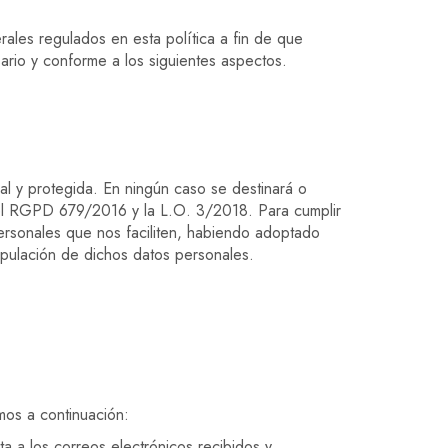
rales regulados en esta política a fin de que
ario y conforme a los siguientes aspectos.
ial y protegida. En ningún caso se destinará o
s del RGPD 679/2016 y la L.O. 3/2018. Para cumplir
personales que nos faciliten, habiendo adoptado
nipulación de dichos datos personales.
amos a continuación:
ta a los correos electrónicos recibidos y