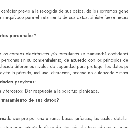
n carácter previo a la recogida de sus datos, de los extremos gene
 inequívoco para el tratamiento de sus datos, si éste fuese neces
datos personales?
de los correos electrónicos y/o formularios se mantendrá confidenc
eras personas sin su consentimiento, de acuerdo con los principio
ablecido diferentes niveles de seguridad para proteger los datos 
evitar la pérdida, mal uso, alteración, acceso no autorizado y ma
idades previstas:
 y terceros: Dar respuesta a la solicitud planteada.
l tratamiento de sus datos?
timado siempre por una o varias bases jurídicas, las cuales detall
 y terceros: interés legítimo de atención al interesado en respues